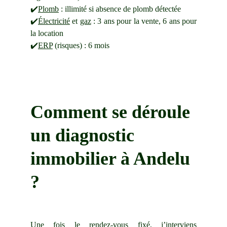
✔️
Plomb
: illimité si absence de plomb détectée
✔️
Électricité
et
gaz
: 3 ans pour la vente, 6 ans pour
la location
✔️
ERP
(risques) : 6 mois
Comment se déroule 
un diagnostic 
immobilier à 
Andelu
?
Une fois le rendez-vous fixé, j’interviens