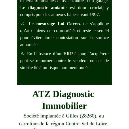
matériaux amiantés dans la toiture
d’un garage.
Le
diagnostic amiante
est donc crucial, y
compris pour les annexes bâties avant 1997.
📐 Le
mesurage Loi Carrez
ne s’applique
qu’aux biens en copropriété et reste essentiel
pour éviter toute contestation sur la surface
annoncée.
⚠️ En l’absence d’un
ERP
à jour, l’acquéreur
peut se retourner contre le vendeur en cas de
sinistre lié à un risque non mentionné.
ATZ Diagnostic 
Immobilier
Société implantée à Gilles (28260), au 
carrefour de la région Centre-Val de Loire, 