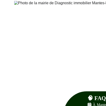
🧠 
FAQ 
🏙️ À Mantes