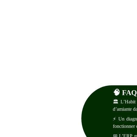
🧠 
FAQ 
🏛️ L’Habit 
d’amiante da
⚡ Un diagnos
fonctionner 
📅 L’ERP, mê