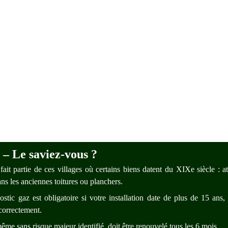
– Le saviez-vous ?
fait partie de ces villages où certains biens datent du XIXe siècle : a
ns les anciennes toitures ou planchers.
tic gaz est obligatoire si votre installation date de plus de 15 ans
correctement.
me sans risque majeur identifié, doit être renouvelé tous les 6 mois.