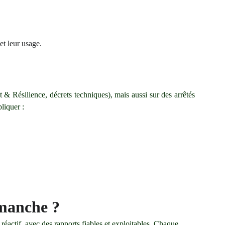
et leur usage.
 & Résilience, décrets techniques), mais aussi sur des arrêtés
liquer :
emanche ?
actif, avec des rapports fiables et exploitables. Chaque 