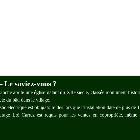
 Le saviez-vous ?
che abrite une église datant du XIIe siècle, classée monument histor
té du bâti dans le village.
ic électrique est obligatoire dès lors que l’installation date de plus de 
age Loi Carrez est requis pour les ventes en copropriété, même 