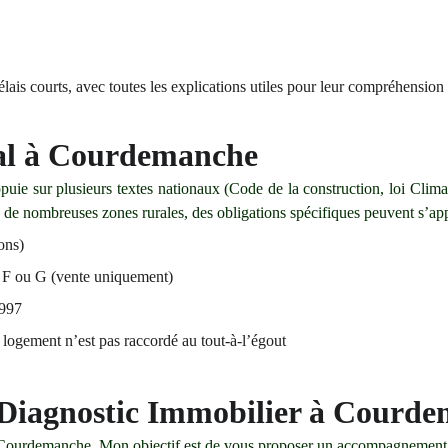
ais courts, avec toutes les explications utiles pour leur compréhension 
gal à Courdemanche
uie sur plusieurs textes nationaux (Code de la construction, loi Climat
nombreuses zones rurales, des obligations spécifiques peuvent s’app
ons)
, F ou G (vente uniquement)
1997
logement n’est pas raccordé au tout-à-l’égout
 Diagnostic Immobilier à Courd
e Courdemanche. Mon objectif est de vous proposer un accompagnement ré