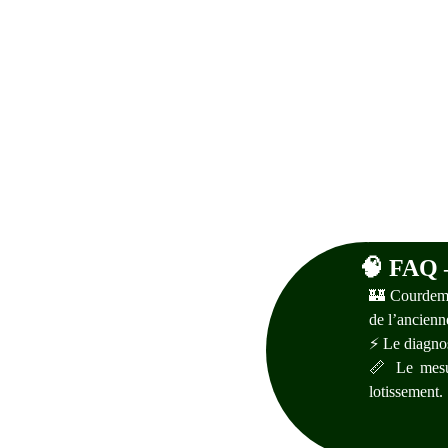
🧠 
FAQ –
🏰 Courdeman
de l’ancienne
⚡ Le diagnost
📏 Le mesur
lotissement.